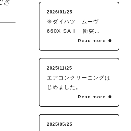
ござ
CONTENTS
2026/01/25
※ダイハツ ムーヴ
中古車在庫情報
660X SAⅡ 衝突…
Read more
求人情報
ACCESS
2025/11/25
エアコンクリーニングは
じめました。
キャンペーン
お知らせ
Read more
コンテンツ
中古車在庫情報
求人情報
お問い合わせ
2025/05/25