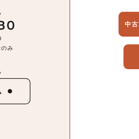
ら
80
中古
0
始のみ
ら
ム