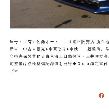
屋号：（有）佐藤オート ＪＵ適正販売店 所在地 ：
新車・中古車販売●車買取り●車検・一般整備、
◇損害保険業務☆東京海上日動保険・三井住友海
前整備は点検整備記録簿を発行◆Ｇｏｏ鑑定書付
プ☆