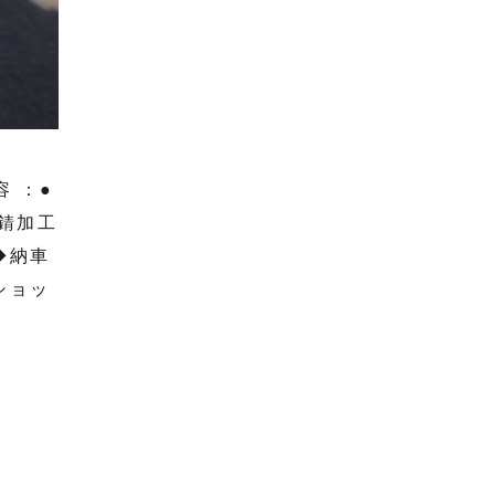
 ：●
錆加工
◆納車
ショッ